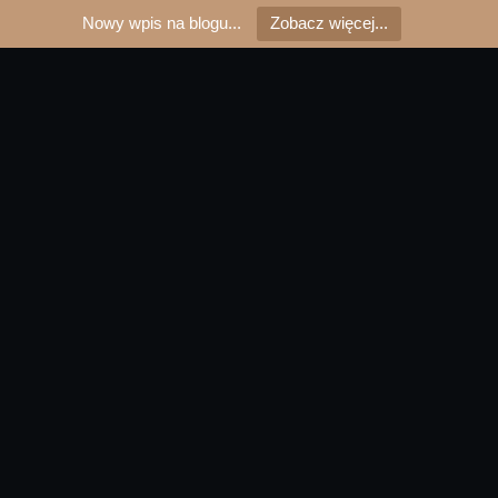
Nowy wpis na blogu...
Zobacz więcej...
Cennik
Home
Cennik Masaży z Dojazdem – Warszawa i Garwolin | 