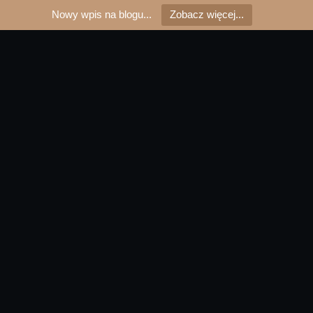
Nowy wpis na blogu...
Zobacz więcej...
Boże Narodzenie, rodzina,
pełny stół i… ciało, które też
chce mieć święta