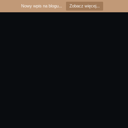
Nowy wpis na blogu...
Zobacz więcej...
Masaż za darmo – czy to ma
sens?