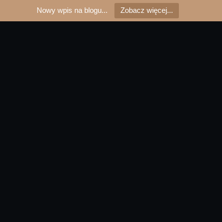
Nowy wpis na blogu...
Zobacz więcej...
Technik masażysta to nie
fizjoterapeuta