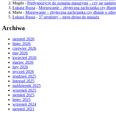
Magda
-
Predyspozycje do zostania masażystą – czy się nadaje
Łukasz Russa
-
Morsowanie – zbyteczna zachcianka czy dbani
Marta
-
Morsowanie – zbyteczna zachcianka czy dbanie o zdr
Łukasz Russa
-
37 urodziny – moja droga do masażu
Archiwa
sierpień 2026
lipiec 2026
czerwiec 2026
maj 2026
kwiecień 2026
marzec 2026
luty 2026
styczeń 2026
grudzień 2025
listopad 2025
październik 2025
wrzesień 2025
sierpień 2025
lipiec 2025
wrzesień 2024
sierpień 2021