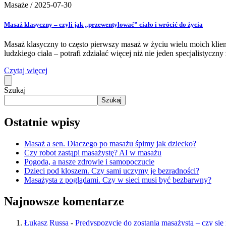
Masaże
/
2025-07-30
Masaż klasyczny – czyli jak „przewentylować” ciało i wrócić do życia
Masaż klasyczny to często pierwszy masaż w życiu wielu moich klient
ludzkiego ciała – potrafi zdziałać więcej niż nie jeden specjalistycz
Czytaj więcej
Szukaj
Szukaj
Ostatnie wpisy
Masaż a sen. Dlaczego po masażu śpimy jak dziecko?
Czy robot zastąpi masażystę? AI w masażu
Pogoda, a nasze zdrowie i samopoczucie
Dzieci pod kloszem. Czy sami uczymy je bezradności?
Masażysta z poglądami. Czy w sieci musi być bezbarwny?
Najnowsze komentarze
Łukasz Russa
-
Predyspozycje do zostania masażystą – czy się