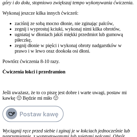
góry i do dołu, stopniowo zwiększaj tempo wykonywania ćwiczenia.
Wykonaj jeszcze kilka innych ćwiczeń:
zaciśnij ze sobą mocno dłonie, nie zginając palców,
zegnij i wyprostuj kciuki, wykonaj nimi kilka obrotów,
ugniataj w dłoniach jakiś miękki przedmiot lub gumową
piłeczkę,
zegnij dłonie w pięści i wykonaj obroty nadgarstków w
prawo i w lewo oraz dookoła osi dłoni.
Powtórz ćwiczenia 8-10 razy.
Ćwiczenia łokci i przedramion
Jeśli uważasz, że to co piszę jest dobre i warte uwagi, postaw mi
kawkę 🙂 Będzie mi miło 🙂
Wyciągnij ręce przed siebie i zginaj je w łokciach jednocześnie lub
naprzemiennie, z wyprostowanymi lub zgiętymi palcami. Obrót