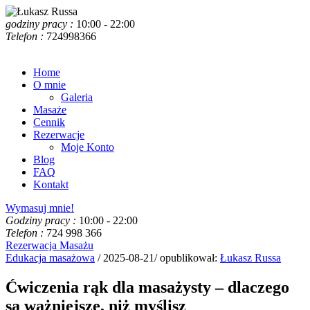
godziny pracy :
10:00 - 22:00
Telefon :
724998366
Home
O mnie
Galeria
Masaże
Cennik
Rezerwacje
Moje Konto
Blog
FAQ
Kontakt
Wymasuj mnie!
Godziny pracy :
10:00 - 22:00
Telefon :
724 998 366
Rezerwacja Masażu
Edukacja masażowa
/ 2025-08-21/ opublikował:
Łukasz Russa
Ćwiczenia rąk dla masażysty – dlaczego
są ważniejsze, niż myślisz