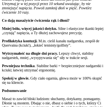
Utrzymaj je w tej pozycji przez 10 sekund uważając, by nie
zmniejszyć napięcia. Powoli zamknij dłoń w pięść. Powtórz
ćwiczenie 10 razy.
Co dają masażyście ćwiczenia rąk i dłoni?
Mniej bólu, więcej jakości dotyku.
Silne i elastyczne tkanki lepiej
„czytają” napięcia, a Ty dłużej zachowujesz precyzję.
Profilaktyka kontuzji.
M.in. cieśń kanału nadgarstka, zespół de
Quervaina (kciuk!), „łokieć tenisisty/golfisty”.
Wytrzymałość na długie dni pracy.
Lepszy chwyt, stabilny
nadgarstek, mniej „wysypywania się” siły w trakcie sesji.
Pewniejsza technika
. Stabilne barki = bezpieczniejsze nadgarstki i
kciuki; łatwiej utrzymać ergonomię.
Spokój w głowie.
Gdy ciało ogarnia, głowa może w 100% skupić
się na kliencie.
Podsumowanie
Masaż to zawód bliski ludziom: słuchamy, dotykamy, pomagamy.
Dłonie są mostem. Dbając o nie, dbasz o siebie i o tych, którzy Ci