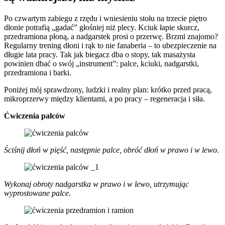
Po czwartym zabiegu z rzędu i wniesieniu stołu na trzecie piętro
dłonie potrafią „gadać” głośniej niż plecy. Kciuk łapie skurcz,
przedramiona płoną, a nadgarstek prosi o przerwę. Brzmi znajomo?
Regularny trening dłoni i rąk to nie fanaberia – to ubezpieczenie na
długie lata pracy. Tak jak biegacz dba o stopy, tak masażysta
powinien dbać o swój „instrument”: palce, kciuki, nadgarstki,
przedramiona i barki.
Poniżej mój sprawdzony, ludzki i realny plan: krótko przed pracą,
mikroprzerwy między klientami, a po pracy – regeneracja i siła.
Ćwiczenia palców
Ściśnij dłoń w pięść, następnie palce, obróć dłoń w prawo i w lewo.
Wykonaj obroty nadgarstka w prawo i w lewo, utrzymując
wyprostowane palce.