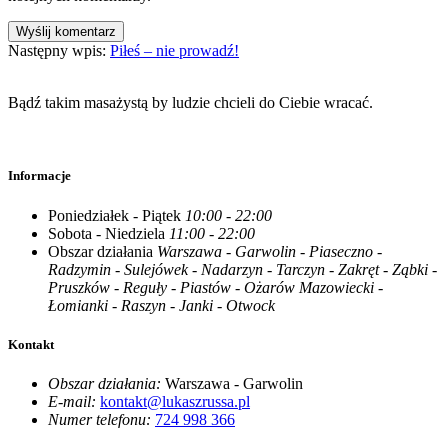
Wyślij komentarz
Następny wpis:
Piłeś – nie prowadź!
Bądź takim masażystą by ludzie chcieli do Ciebie wracać.
Informacje
Poniedziałek - Piątek
10:00 - 22:00
Sobota - Niedziela
11:00 - 22:00
Obszar działania
Warszawa - Garwolin - Piaseczno -
Radzymin - Sulejówek - Nadarzyn - Tarczyn - Zakręt - Ząbki -
Pruszków - Reguły - Piastów - Ożarów Mazowiecki -
Łomianki - Raszyn - Janki - Otwock
Kontakt
Obszar działania:
Warszawa - Garwolin
E-mail:
kontakt@lukaszrussa.pl
Numer telefonu:
724 998 366