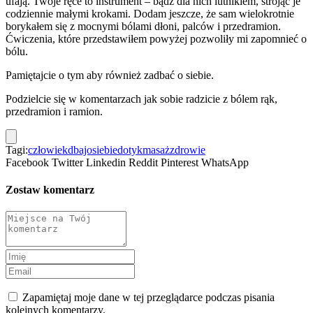
ufają. Twoje ręce to instrument – bądź dla nich lutnikiem, strojąc je
codziennie małymi krokami. Dodam jeszcze, że sam wielokrotnie
borykałem się z mocnymi bólami dłoni, palców i przedramion.
Ćwiczenia, które przedstawiłem powyżej pozwoliły mi zapomnieć o
bólu.
Pamiętajcie o tym aby również zadbać o siebie.
Podzielcie się w komentarzach jak sobie radzicie z bólem rąk,
przedramion i ramion.
Tagi:
człowiek
dbajosiebie
dotyk
masaż
zdrowie
Facebook
Twitter
Linkedin
Reddit
Pinterest
WhatsApp
Zostaw komentarz
Zapamiętaj moje dane w tej przeglądarce podczas pisania
kolejnych komentarzy.